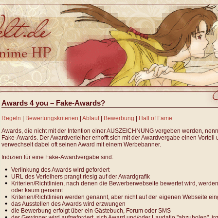
Awards 4 you – Fake-Awards?
Regeln
|
Bewertungskriterien
|
Ablauf
|
Bewerbung
|
Hall of Fame
Awards, die nicht mit der Intention einer AUSZEICHNUNG vergeben werden, nen
Fake-Awards. Der Awardverleiher erhofft sich mit der Awardvergabe einen Vorteil
verwechselt dabei oft seinen Award mit einem Werbebanner.
Indizien für eine Fake-Awardvergabe sind:
Verlinkung des Awards wird gefordert
URL des Verleihers prangt riesig auf der Awardgrafik
Kriterien/Richtlinien, nach denen die Bewerberwebseite bewertet wird, werden
oder kaum genannt
Kriterien/Richtlinien werden genannt, aber nicht auf der
eigenen Webseite ein
das Ausstellen des Awards wird erzwungen
die Bewerbung erfolgt über ein Gästebuch, Forum oder SMS
der Gewinner wird aufgefordert, sich Award und/oder Laudatio "abzuholen", i