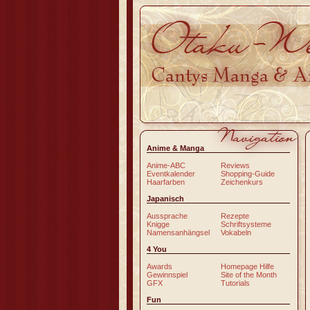
Anime & Manga
Anime-ABC
Reviews
Eventkalender
Shopping-Guide
Haarfarben
Zeichenkurs
Japanisch
Aussprache
Rezepte
Knigge
Schriftsysteme
Namensanhängsel
Vokabeln
4 You
Awards
Homepage Hilfe
Gewinnspiel
Site of the Month
GFX
Tutorials
Fun