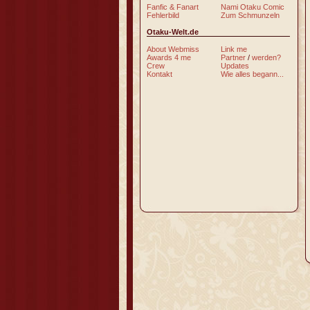
Fanfic & Fanart
Nami Otaku Comic
Fehlerbild
Zum Schmunzeln
Otaku-Welt.de
About Webmiss
Link me
Awards 4 me
Partner
/
werden?
Crew
Updates
Kontakt
Wie alles begann...