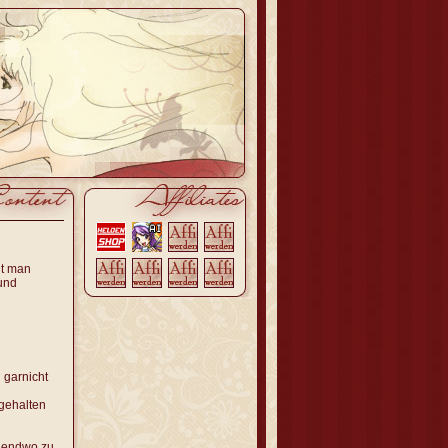
nt man
 und
 garnicht
gehalten
rgendwo zu